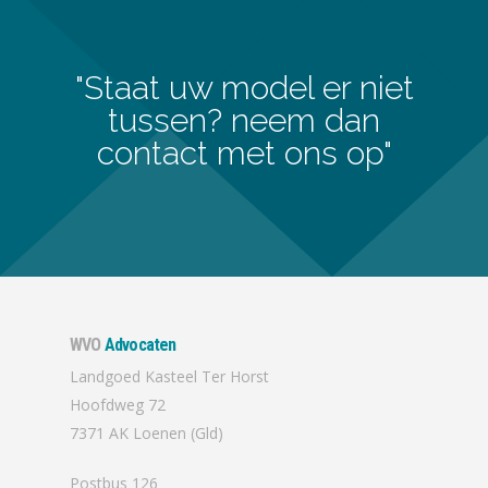
"Staat uw model er niet
tussen? neem dan
contact met ons op"
WVO
Advocaten
Landgoed Kasteel Ter Horst
Hoofdweg 72
7371 AK Loenen (Gld)
Postbus 126